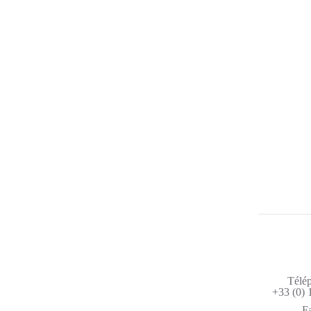
R
Télé
+33 (0) 
F