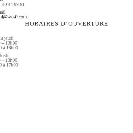
1 40 44 99 81
ail
al@sae-fr.com
HORAIRES D’OUVERTURE
u jeudi
 – 13h00
0 à 18h00
redi
 – 13h00
0 à 17h00