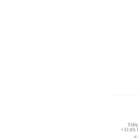
R
Télé
+33 (0) 
F