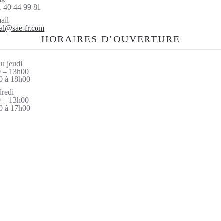
1 40 44 99 81
ail
al@sae-fr.com
HORAIRES D’OUVERTURE
u jeudi
 – 13h00
0 à 18h00
redi
 – 13h00
0 à 17h00