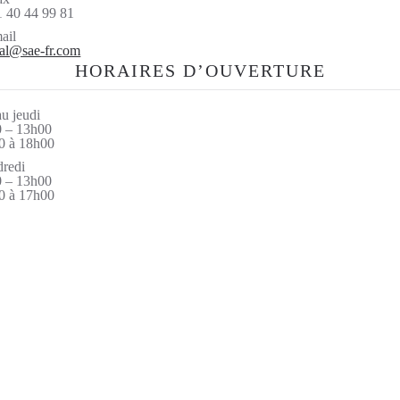
1 40 44 99 81
ail
al@sae-fr.com
HORAIRES D’OUVERTURE
u jeudi
 – 13h00
0 à 18h00
redi
 – 13h00
0 à 17h00