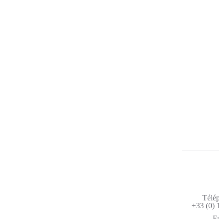
R
Télé
+33 (0) 
F